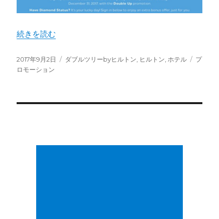
"ヒルトン2017年Q3プロモーション情報" の
続きを読む
投
カ
タ
2017年9月2日
ダブルツリーbyヒルトン
,
ヒルトン
,
ホテル
プ
稿
テ
グ
ロモーション
日:
ゴ
リ
ー