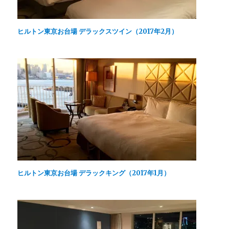
(
で
ド
新
開
ウ
し
き
で
い
ま
開
ウ
す
き
ヒルトン東京お台場 デラックスツイン（2017年2月）
ィ
)
ま
ン
す
ド
)
ウ
で
開
き
ま
す
)
ヒルトン東京お台場 デラックキング（2017年1月）