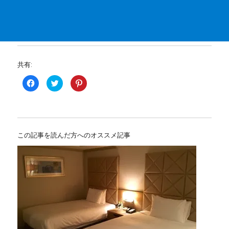
共有:
F
ク
ク
a
リ
リ
c
ッ
ッ
e
ク
ク
b
し
し
o
て
て
o
T
P
k
w
i
で
i
n
この記事を読んだ方へのオススメ記事
共
t
t
有
t
e
す
e
r
る
r
e
に
で
s
は
共
t
ク
有
で
リ
(
共
ッ
新
有
ク
し
(
し
い
新
て
ウ
し
く
ィ
い
だ
ン
ウ
さ
ド
ィ
い
ウ
ン