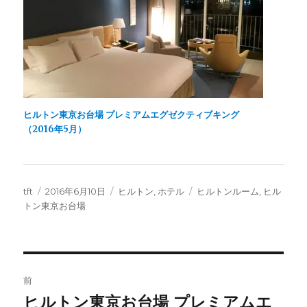
ヒルトン東京お台場 プレミアムエグゼクティブキング
（2016年5月）
投
投
カ
タ
tft
2016年6月10日
ヒルトン
,
ホテル
ヒルトンルーム
,
ヒル
稿
稿
テ
グ
トン東京お台場
者
日:
ゴ
リ
ー
投
前
稿
ヒルトン東京お台場 プレミアムエ
前