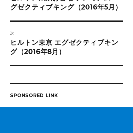
の
グゼクティブキング（2016年5月）
ナ
投
ビ
稿:
ゲ
次
ヒルトン東京 エグゼクティブキン
次
ー
の
グ（2016年8月）
シ
投
稿:
ョ
ン
SPONSORED LINK