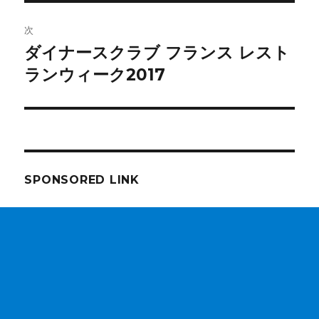
稿:
ゲ
次
ダイナースクラブ フランス レスト
次
ー
の
ランウィーク2017
シ
投
稿:
ョ
ン
SPONSORED LINK