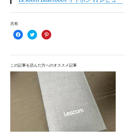
共有:
F
ク
ク
a
リ
リ
c
ッ
ッ
e
ク
ク
b
し
し
o
て
て
o
T
P
k
w
i
で
i
n
この記事を読んだ方へのオススメ記事
共
t
t
有
t
e
す
e
r
る
r
e
に
で
s
は
共
t
ク
有
で
リ
(
共
ッ
新
有
ク
し
(
し
い
新
て
ウ
し
く
ィ
い
だ
ン
ウ
さ
ド
ィ
い
ウ
ン
(
で
ド
新
開
ウ
し
き
で
い
ま
開