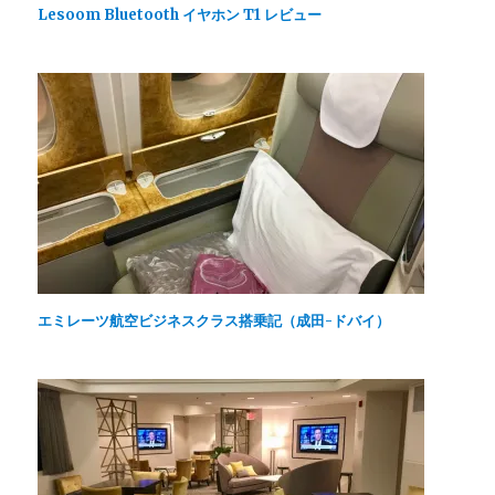
ウ
す
き
Lesoom Bluetooth イヤホン T1 レビュー
ィ
)
ま
ン
す
ド
)
ウ
で
開
き
ま
す
)
エミレーツ航空ビジネスクラス搭乗記（成田-ドバイ）