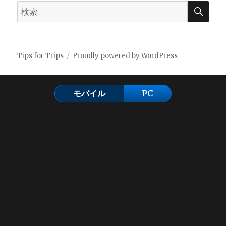
検
検
索
索:
Tips for Trips
Proudly powered by WordPress
モバイル
PC