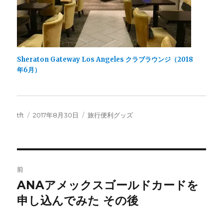
Sheraton Gateway Los Angeles クラブラウンジ（2018
年6月）
投
投
カ
tft
2017年8月30日
旅行便利グッズ
稿
稿
テ
者
日:
ゴ
リ
ー
投
前
稿
ANAアメックスゴールドカードを
前
の
申し込んでみた その後
ナ
投
ビ