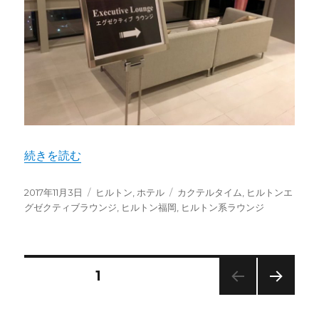
"ヒルトン福岡シーホーク エグゼクティブラウンジ カクテル
続きを読む
投
カ
タ
2017年11月3日
ヒルトン
,
ホテル
カクテルタイム
,
ヒルトンエ
稿
テ
グ
グゼクティブラウンジ
,
ヒルトン福岡
,
ヒルトン系ラウンジ
日:
ゴ
リ
ー
投
固定ページ
1
次の
稿
ペー