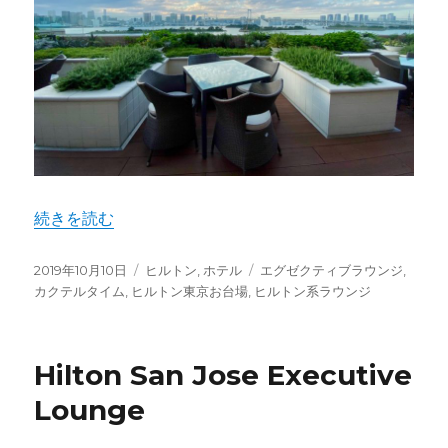
"ヒルトン東京お台場 エグゼクティブラウンジ カクテルタイ
続きを読む
投
カ
タ
2019年10月10日
ヒルトン
,
ホテル
エグゼクティブラウンジ
,
稿
テ
グ
カクテルタイム
,
ヒルトン東京お台場
,
ヒルトン系ラウンジ
日:
ゴ
リ
ー
Hilton San Jose Executive
Lounge