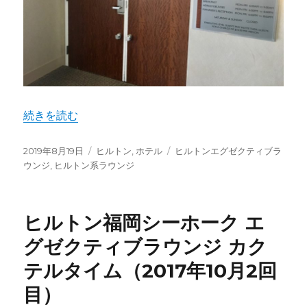
"Hilton San Jose Executive Lounge" の
続きを読む
投
カ
タ
2019年8月19日
ヒルトン
,
ホテル
ヒルトンエグゼクティブラ
稿
テ
グ
ウンジ
,
ヒルトン系ラウンジ
日:
ゴ
リ
ー
ヒルトン福岡シーホーク エ
グゼクティブラウンジ カク
テルタイム（2017年10月2回
目）