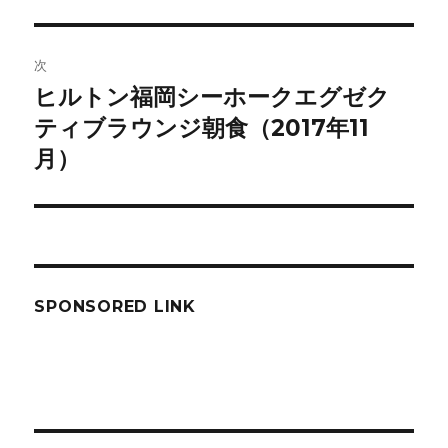
投
ビ
稿:
ゲ
次
ヒルトン福岡シーホークエグゼク
次
ー
の
ティブラウンジ朝食（2017年11
シ
投
月）
稿:
ョ
ン
SPONSORED LINK