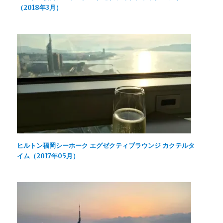
ィ
)
ま
（2018年3月）
ン
す
ド
)
ウ
で
開
き
ま
す
)
ヒルトン福岡シーホーク エグゼクティブラウンジ カクテルタ
イム（2017年05月）