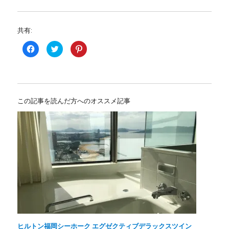
共有:
F
ク
ク
a
リ
リ
c
ッ
ッ
e
ク
ク
b
し
し
o
て
て
o
T
P
k
w
i
で
i
n
この記事を読んだ方へのオススメ記事
共
t
t
有
t
e
す
e
r
る
r
e
に
で
s
は
共
t
ク
有
で
リ
(
共
ッ
新
有
ク
し
(
し
い
新
て
ウ
し
く
ィ
い
だ
ン
ウ
さ
ド
ィ
い
ウ
ン
(
で
ド
新
開
ウ
し
き
で
い
ま
開
ウ
す
き
ヒルトン福岡シーホーク エグゼクティブデラックスツイン