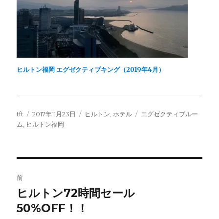
ヒルトン福岡 エグゼクティブキング（2019年4月）
投
投
カ
タ
tft
2017年11月23日
ヒルトン
,
ホテル
エグゼクティブルー
稿
稿
テ
グ
ム
,
ヒルトン福岡
者
日:
ゴ
リ
ー
投
前
稿
ヒルトン72時間セール
前
の
50%OFF！！
ナ