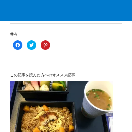
共有:
F
ク
ク
a
リ
リ
c
ッ
ッ
e
ク
ク
b
し
し
o
て
て
o
T
P
k
w
i
で
i
n
この記事を読んだ方へのオススメ記事
共
t
t
有
t
e
す
e
r
る
r
e
に
で
s
は
共
t
ク
有
で
リ
(
共
ッ
新
有
ク
し
(
し
い
新
て
ウ
し
く
ィ
い
だ
ン
ウ
さ
ド
ィ
い
ウ
ン