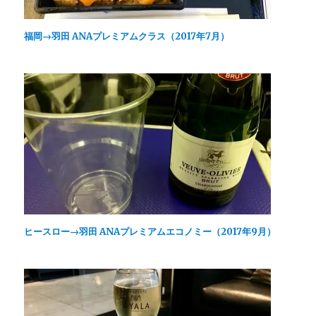
(
で
ド
新
開
ウ
し
き
で
い
ま
開
ウ
す
き
福岡→羽田 ANAプレミアムクラス（2017年7月）
ィ
)
ま
ン
す
ド
)
ウ
で
開
き
ま
す
)
ヒースロー→羽田 ANAプレミアムエコノミー（2017年9月）