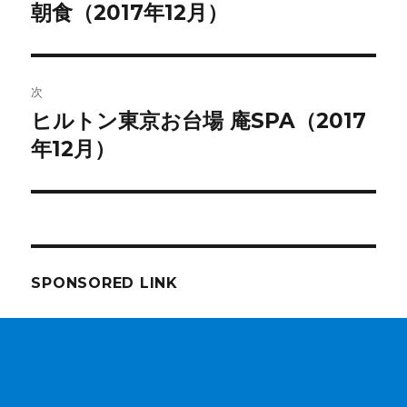
の
朝食（2017年12月）
ナ
投
ビ
稿:
ゲ
次
ヒルトン東京お台場 庵SPA（2017
次
ー
の
年12月）
シ
投
稿:
ョ
ン
SPONSORED LINK