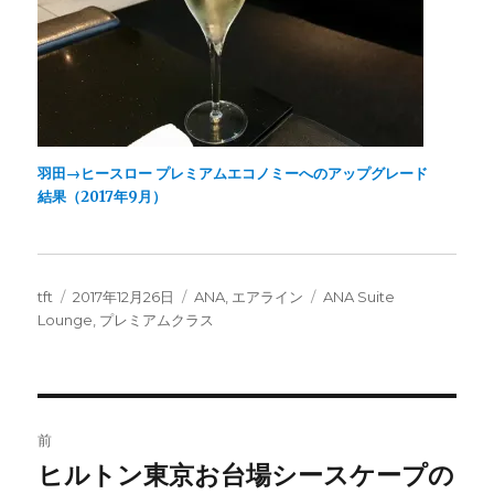
羽田→ヒースロー プレミアムエコノミーへのアップグレード
結果（2017年9月）
投
投
カ
タ
tft
2017年12月26日
ANA
,
エアライン
ANA Suite
稿
稿
テ
グ
Lounge
,
プレミアムクラス
者
日:
ゴ
リ
ー
投
前
稿
ヒルトン東京お台場シースケープの
前