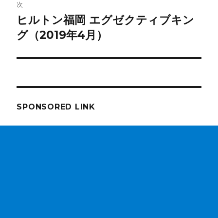
ゲ
次
ヒルトン福岡 エグゼクティブキン
次
ー
の
グ（2019年4月）
シ
投
稿:
ョ
ン
SPONSORED LINK