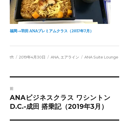
福岡→羽田 ANAプレミアムクラス（2017年7月）
投
投
カ
タ
tft
2019年4月30日
ANA
,
エアライン
ANA Suite Lounge
稿
稿
テ
グ
者
日:
ゴ
リ
ー
投
前
稿
ANAビジネスクラス ワシントン
前
の
D.C.-成田 搭乗記（2019年3月）
ナ
投
ビ
稿: