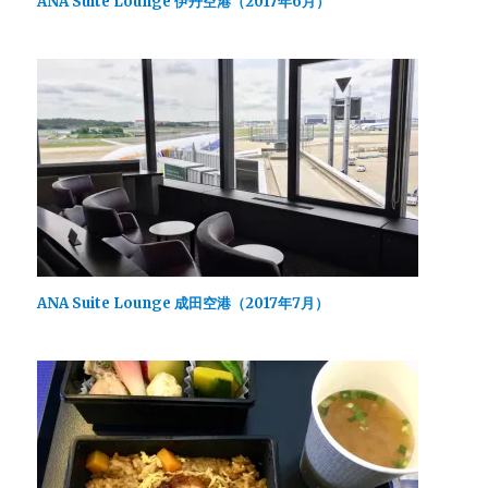
ANA Suite Lounge 伊丹空港（2017年6月）
ィ
)
ま
ン
す
ド
)
ウ
で
開
き
ま
す
)
ANA Suite Lounge 成田空港（2017年7月）