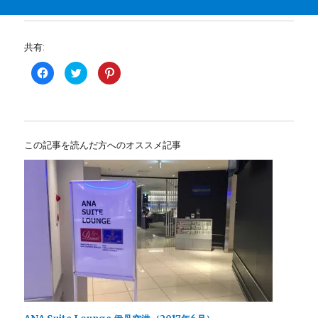
共有:
F
ク
ク
a
リ
リ
c
ッ
ッ
e
ク
ク
b
し
し
o
て
て
o
T
P
k
w
i
で
i
n
この記事を読んだ方へのオススメ記事
共
t
t
有
t
e
す
e
r
る
r
e
に
で
s
は
共
t
ク
有
で
リ
(
共
ッ
新
有
ク
し
(
し
い
新
て
ウ
し
く
ィ
い
だ
ン
ウ
さ
ド
ィ
い
ウ
ン
(
で
ド
新
開
ウ
し
き
で
い
ま
開
ウ
す
き